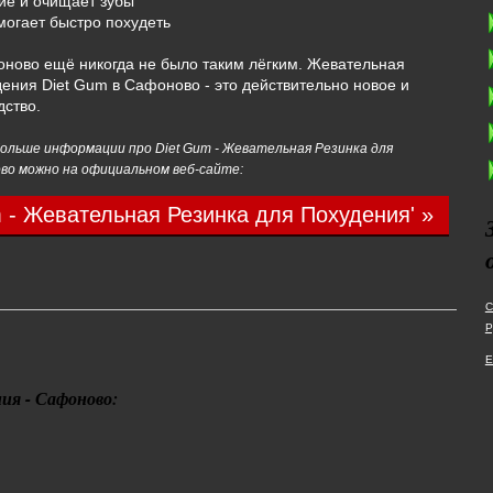
ие и очищает зубы
могает быстро похудеть
ново ещё никогда не было таким лёгким. Жевательная
дения Diet Gum в Сафоново - это действительно новое и
ство.
ольше информации про Diet Gum - Жевательная Резинка для
во можно на официальном веб-сайте:
 - Жевательная Резинка для Похудения' »
С
Р
Е
ия - Сафоново: