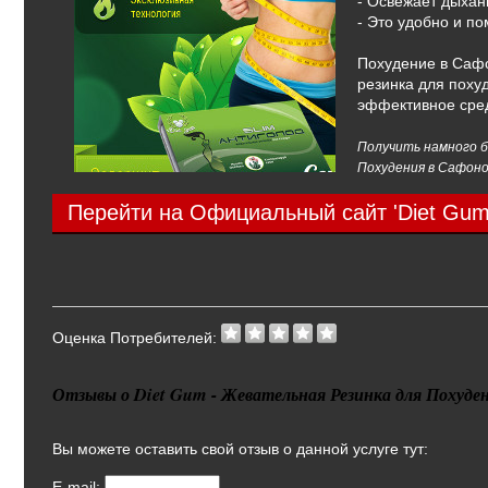
- Освежает дыхан
- Это удобно и по
Похудение в Сафо
резинка для поху
эффективное сред
Получить намного б
Похудения в Сафоно
Перейти на Официальный сайт 'Diet Gum
Оценка Потребителей:
Отзывы о Diet Gum - Жевательная Резинка для Похуден
Вы можете оставить свой отзыв о данной услуге тут:
E-mail: