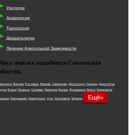
Урология
Андрология
Трихология
Дерматология
Лечение Алкогольной Зависимости
Здесь также находятся Смоленская
область
моленск
Вязьма
Рославль
Ярцево
Сафоново
Десногорск
Гагарин
Дорогобуж
удня
Ельня
Починок
Сычёвка
Демидов
Велиж
Духовщина
Ворга
Екимовичи
Ещё»
ршичи
Кардымово
Новодугино
Угра
Хиславичи
Шумячи