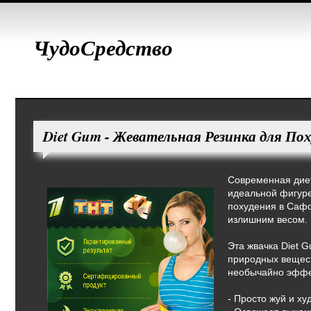
ЧудоСредство
Diet Gum - Жевательная Резинка для По
Современная диет
идеальной фигуре
похудения в Сафо
излишним весом.
Эта жвачка Diet 
природных вещест
необычайно эффе
- Просто жуй и ху